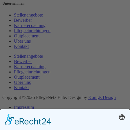
Unternehmen
Stellenangebote
Bewerber
Karrierecoaching
Pflegeeinrichtungen
Outplacement
Über uns
Kontakt
Stellenangebote
Bewerber
Karrierecoaching
Pflegeeinrichtungen
Outplacement
Über uns
Kontakt
Copyright ©2026 PflegeNetz Elite. Design by
Königs Design
Impressum
Datenschutzerklärung
Impressum
Datenschutzerklärung