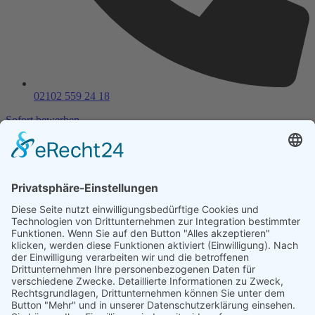
02102 559 24 18
Sofort bewerben
Unternehmen
Stellenangebote
Bewerber
Karrierecoaching
Pflegeeinrichtungen
Outplacement
Über uns
Kontakt
Stellenangebote
Bewerber
Karrierecoaching
Pflegeeinrichtungen