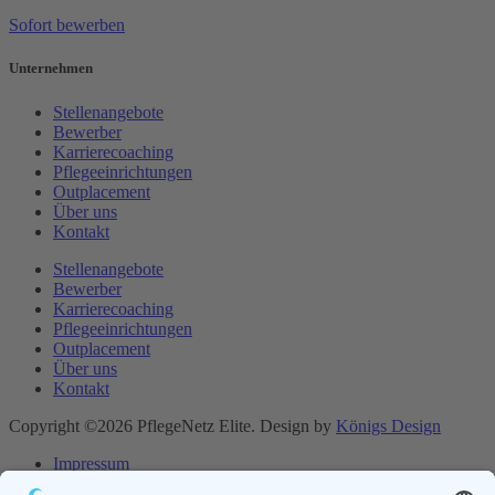
Sofort bewerben
Unternehmen
Stellenangebote
Bewerber
Karrierecoaching
Pflegeeinrichtungen
Outplacement
Über uns
Kontakt
Stellenangebote
Bewerber
Karrierecoaching
Pflegeeinrichtungen
Outplacement
Über uns
Kontakt
Copyright ©2026 PflegeNetz Elite. Design by
Königs Design
Impressum
Datenschutzerklärung