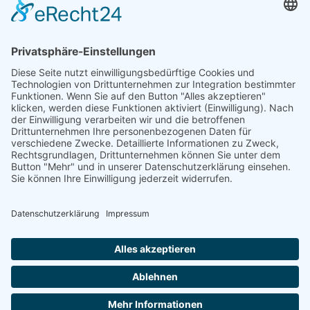
Impressum
Datenschutzerklärung
Cookie-Einstellungen
Bewerbung
Bewerbung ganz einfach hochladen.
Wir melden uns mit dem passenden Arbeitsplatz bei dir.
Name
Vorname
E-Mail
Telefon
Ort/Wohnort
Upload
Wie sind Sie auf uns aufmerksam geworden?
Wie sind Sie auf uns aufmerksam geworden?
Google
Indeed
Kleinanzeigen
Freunde
Werbung
Messe/Veranstaltung
Sonstiges
Datenschutz
Ich habe die
Datenschutzerklärung
zur Kenntnis genommen. Ich stimme zu, dass meine Angaben zur
Kontaktaufnahme und für Rückfragen dauerhaft gespeichert werden. Hinweis: Sie können Ihre Einwilligung