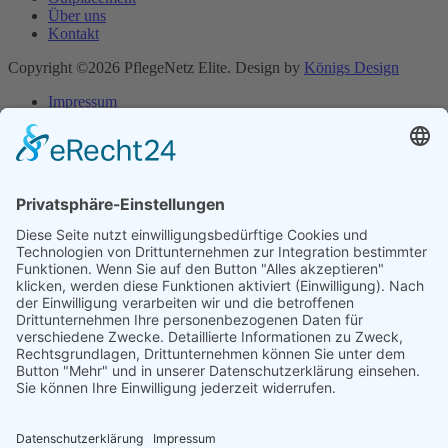
Über uns
Kontakt
Copyright ©2026 PflegeNetz Elite. Design by
Königs Design
Impressum
Datenschutzerklärung
Impressum
Datenschutzerklärung
Cookie-Einstellungen
Bewerbung
Bewerbung ganz einfach hochladen.
Wir melden uns mit dem passenden Arbeitsplatz bei dir.
Name
Vorname
E-Mail
Telefon
Ort/Wohnort
Upload