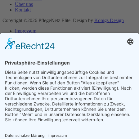
Über uns
Kontakt
Copyright ©2026 PflegeNetz Elite. Design by
Königs Design
Impressum
Datenschutzerklärung
Impressum
Datenschutzerklärung
Cookie-Einstellungen
Bewerbung
Bewerbung ganz einfach hochladen.
Wir melden uns mit dem passenden Arbeitsplatz bei dir.
Name
Vorname
E-Mail
Telefon
Ort/Wohnort
Upload